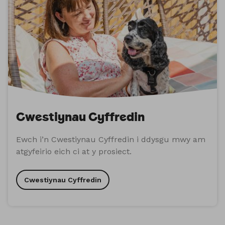
Cwestiynau Cyffredin
Ewch i’n Cwestiynau Cyffredin i ddysgu mwy am
atgyfeirio eich ci at y prosiect.
Cwestiynau Cyffredin