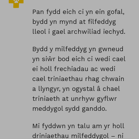
Pan fydd eich ci yn ein gofal,
bydd yn mynd at filfeddyg
lleol i gael archwiliad iechyd.
Bydd y milfeddyg yn gwneud
yn siŵr bod eich ci wedi cael
ei holl frechiadau ac wedi
cael triniaethau rhag chwain
a llyngyr, yn ogystal â chael
triniaeth at unrhyw gyflwr
meddygol sydd ganddo.
Mi fyddwn yn talu am yr holl
driniaethau milfeddygol – ni