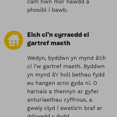
cam hwn mor hawdd â
phosibl i bawb.
Eich ci’n cyrraedd ei
gartref maeth
Wedyn, byddwn yn mynd â’ch
ci i’w gartref maeth. Byddwn
yn mynd â’r holl bethau fydd
eu hangen arno gyda ni. O
harnais a thennyn ar gyfer
anturiaethau cyffrous, a
gwely clyd i swatio’n braf ar
ddiwedd y dydd.