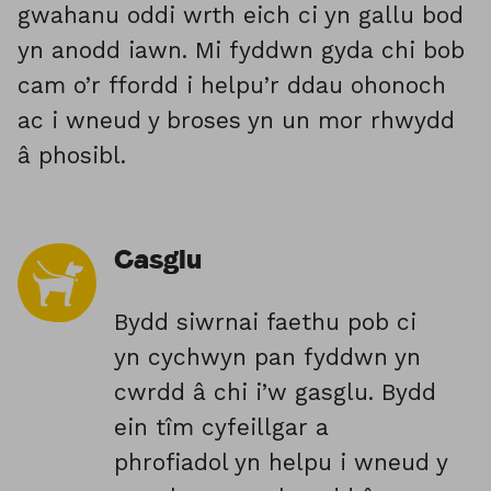
gwahanu oddi wrth eich ci yn gallu bod
yn anodd iawn. Mi fyddwn gyda chi bob
cam o’r ffordd i helpu’r ddau ohonoch
ac i wneud y broses yn un mor rhwydd
â phosibl.
Casglu
Bydd siwrnai faethu pob ci
yn cychwyn pan fyddwn yn
cwrdd â chi i’w gasglu. Bydd
ein tîm cyfeillgar a
phrofiadol yn helpu i wneud y