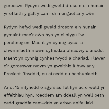
goroeswr. Rydym wedi gweld drosom ein hunain
yr effaith y gall y cam-drin ei gael ar y cŵn.
Rydym hefyd wedi gweld drosom ein hunain
gymaint mae'r cŵn hyn yn ei olygu i'w
perchnogion. Maent yn cynnig cysur a
chwmnïaeth mewn cyfnodau ofnadwy o anodd.
Maent yn cynnig cynhesrwydd a chariad. I lawer
o’r goroeswyr rydym yn gweithio â hwy ar y
Prosiect Rhyddid, eu ci oedd eu hachubiaeth.
Ar ôl 15 mlynedd o sgyrsiau fel hyn ac o weld yr
effeithiau hyn, roeddem am ddeall yn well beth
oedd graddfa cam-drin yn erbyn anifeiliaid