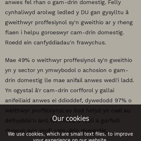
anwes fel rhan o gam-drin domestig. Felly
cynhaliwyd arolwg ledled y DU gan gysylltu â
gweithwyr proffesiynol sy'n gweithio ar y rheng
flaen i helpu goroeswyr cam-drin domestig.
Roedd ein canfyddiadau'n frawychus.
Mae 49% o weithwyr proffesiynol sy'n gweithio
yn y sector yn ymwybodol o achosion o gam-
drin domestig lle mae anifail anwes wedi'i ladd.
Yn ogystal â'r cam-drin corfforol y gallai
anifeiliaid anwes ei ddioddef, dywedodd 97% o
weithwyr proffesiynol eu bod hefyd yn cael eu
Our cookies
defnyddio'n aml fel ffordd o reoli a gorfodi
rhywun sy'n profi cam-drin domestig.
We use cookies, which are small text files, to improve
your experience on our website.