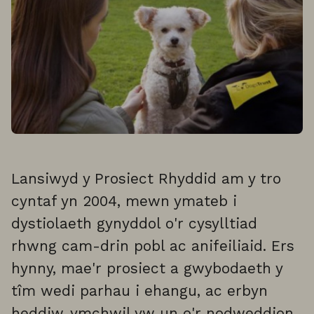
Lansiwyd y Prosiect Rhyddid am y tro
cyntaf yn 2004, mewn ymateb i
dystiolaeth gynyddol o'r cysylltiad
rhwng cam-drin pobl ac anifeiliaid. Ers
hynny, mae'r prosiect a gwybodaeth y
tîm wedi parhau i ehangu, ac erbyn
heddiw, ymchwil yw un o'r nodweddion