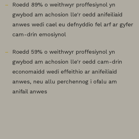
Roedd 89% o weithwyr proffesiynol yn
gwybod am achosion lle'r oedd anifeiliaid
anwes wedi cael eu defnyddio fel arf ar gyfer
cam-drin emosiynol
Roedd 59% o weithwyr proffesiynol yn
gwybod am achosion lle'r oedd cam-drin
economaidd wedi effeithio ar anifeiliaid
anwes, neu allu perchennog i ofalu am
anifail anwes