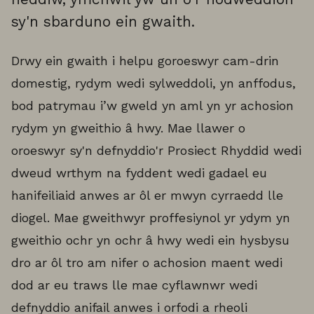
sy'n sbarduno ein gwaith.
Drwy ein gwaith i helpu goroeswyr cam-drin
domestig, rydym wedi sylweddoli, yn anffodus,
bod patrymau i’w gweld yn aml yn yr achosion
rydym yn gweithio â hwy. Mae llawer o
oroeswyr sy'n defnyddio'r Prosiect Rhyddid wedi
dweud wrthym na fyddent wedi gadael eu
hanifeiliaid anwes ar ôl er mwyn cyrraedd lle
diogel. Mae gweithwyr proffesiynol yr ydym yn
gweithio ochr yn ochr â hwy wedi ein hysbysu
dro ar ôl tro am nifer o achosion maent wedi
dod ar eu traws lle mae cyflawnwr wedi
defnyddio anifail anwes i orfodi a rheoli