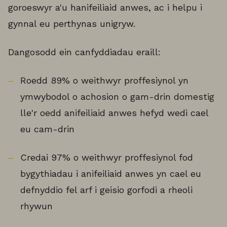
goroeswyr a'u hanifeiliaid anwes, ac i helpu i
gynnal eu perthynas unigryw.
Dangosodd ein canfyddiadau eraill:
Roedd 89% o weithwyr proffesiynol yn
ymwybodol o achosion o gam-drin domestig
lle'r oedd anifeiliaid anwes hefyd wedi cael
eu cam-drin
Credai 97% o weithwyr proffesiynol fod
bygythiadau i anifeiliaid anwes yn cael eu
defnyddio fel arf i geisio gorfodi a rheoli
rhywun