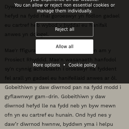
You can allow or reject non essential cookies or
Dywedodd 9 o bob 10 gweithiwr proffesiynol
manage them individually.
hefyd na fydd rhai goroeswyr yn fodlon gadael
eu cartref heb wybod y byddai eu hanifail
Reject all
anwes yn ddiogel.
Allow all
Mae'r ffigurau hyn yn amlygu'r angen am y
Prosiect Rhyddid. Mae'n wasanaeth hanfodol
More options
•
Cookie policy
sy'n cynnig achubiaeth i oroeswyr na fyddent
fel arall yn gadael eu hanifeiliaid anwes ar ôl.
Gobeithiwn y daw diwrnod pan na fydd modd i
gyflawnwyr gam-drin. Gobeithiwn y daw
diwrnod hefyd lle na fydd neb yn byw mewn
ofn yn eu cartref eu hunain. Ond hyd nes y
daw’r diwrnod hwnnw, byddwn yma i helpu